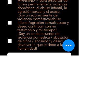
MANKIND™ para erradicar de
forma permanente la violencia
doméstica, el abuso infantil, la
agresión sexual y el acoso.
¡Soy un sobreviviente de
violencia doméstica/abuso
infantil/agresión sexual/acoso y
deseo contribuir con mi
testimonio y mi tiempo!
¡Soy un ex delincuente de
violencia doméstica / abusador
de niños / acosador y deseo
devolver lo que le debo a la
humanidad!
Enviar